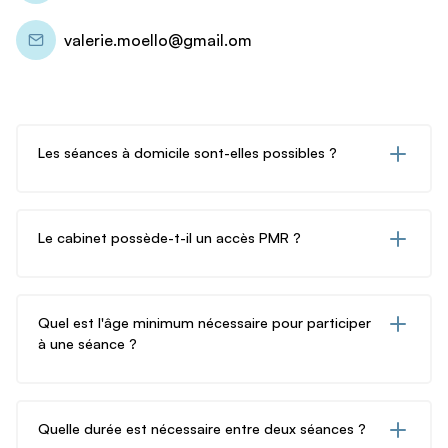
valerie.moello@gmail.om
Les séances à domicile sont-elles possibles ?
Tout à fait, comptez cependant des frais de déplacement
qui seront à determiner.
Le cabinet possède-t-il un accès PMR ?
Tout à fait, le cabinet est situé au 1er étage avec
ascenseur.
Quel est l'âge minimum nécessaire pour participer
à une séance ?
Les enfants à partir de 4 ans environ peuvent venir en
séance en présence d'un parent ou proche. La séance
Quelle durée est nécessaire entre deux séances ?
dure environ 30 mn et le tarif est adapté pour les tout