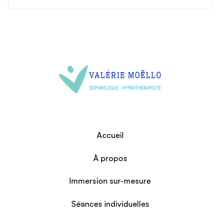
méthode que vous aurez choisie. À la fin de la séance,
Le nombre de séances dépend de vos objectifs que nous
un autre temps d'échange permet de conclure.
déterminerons lors de la première séance. En général,
sont nécessaires en sophrologie 6 à 10 séances, pour le
coaching environ 10 séances et pour l'hypnose comptez
4 à 6 séances. Concernant le Tarot, le nombre de
séances n'est pas défini, c'est à la demande. Enfin, en
accompagnement connaissance de soi les séances se
déroulent sur une longue durée. Sachez qu'il est tout à
fait possible d'utiliser une combinaison des différentes
méthodes ci-dessus pour un même objectif.
Accueil
À propos
Immersion sur-mesure
Séances individuelles